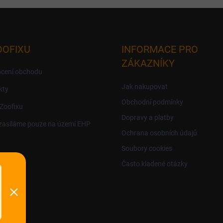
OOFIXU
INFORMACE PRO
ZÁKAZNÍKY
cení obchodu
Jak nakupovat
kty
Obchodní podmínky
 Zoofixu
Dopravy a platby
zasíláme pouze na území EHP
Ochrana osobních údajů
Soubory cookies
Často kladené otázky