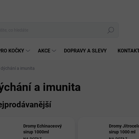
Hledat
PRO KOČKY
AKCE
DOPRAVY A SLEVY
KONTAK
dýchání a imunita
ýchání a imunita
ejprodávanější
Dromy Echinaceový
Dromy Jitrocel
sirup 1000ml
sirup 1000 ml