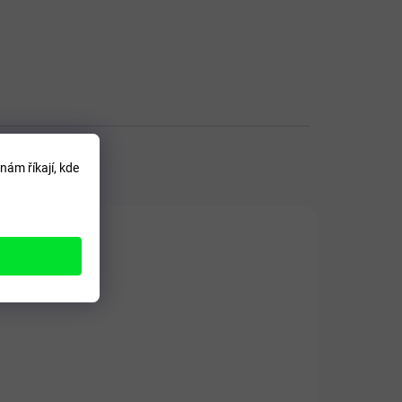
1
nám říkají, kde