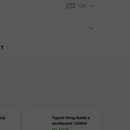
CZK
PRÁZDNÝ KOŠÍK
NÁKUPNÍ
KOŠÍK
TY
ový
Topvet Sirup Kašel a
nachlazení 1000ml