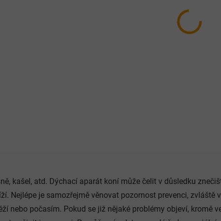
SKLADEM
Topvet Sirup Kašel a
nachlazení 1000ml
449 Kč
Do košíku
Při kašli a nachlazení.
O
v
sně, kašel, atd. Dýchací aparát koní může čelit v důsledku zneč
l
á
íží. Nejlépe je samozřejmě věnovat pozornost prevenci, zvlášt
d
ěží nebo počasím. Pokud se již nějaké problémy objeví, kromě v
a
c