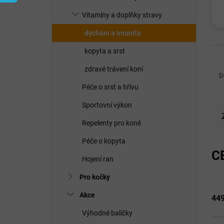
í
p
Vitamíny a doplňky stravy
a
n
dýchání a imunita
e
kopyta a srst
l
Ř
zdravé trávení koní
a
D
z
Péče o srst a hřívu
e
n
Sportovní výkon
í
Repelenty pro koně
p
r
Péče o kopyta
o
C
d
Hojení ran
u
Pro kočky
k
t
Akce
44
ů
Výhodné balíčky