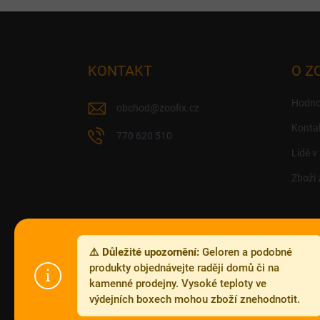
Z
á
p
a
KONTAKT
O Z
t
í
Hodno
obchod
@
zoofix.cz
Konta
770 620 510
Lidé v
Zboží 
⚠️ Důležité upozornění:
Geloren a podobné
produkty objednávejte raději domů či na
kamenné prodejny. Vysoké teploty ve
výdejních boxech mohou zboží znehodnotit.