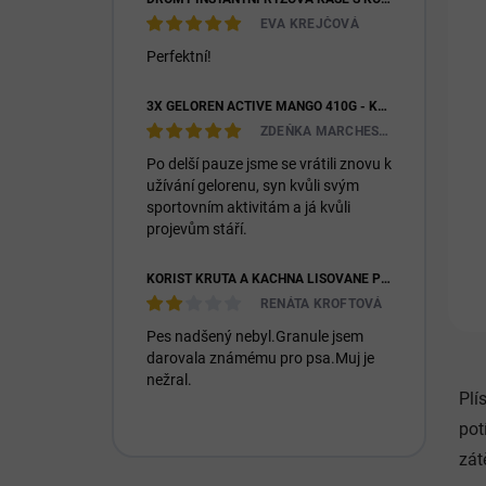
k
EVA KREJČOVÁ
t
ů
Perfektní!
3X GELOREN ACTIVE MANGO 410G - KLOUBNÍ VÝŽIVA PRO LIDI (3X 90KS)
ZDEŇKA MARCHESIOVÁ
Po delší pauze jsme se vrátili znovu k
užívání gelorenu, syn kvůli svým
sportovním aktivitám a já kvůli
projevům stáří.
KOŘIST KRŮTA A KACHNA LISOVANÉ PRO DOSPĚLÉ I ŠTĚŇATA 26/14
RENÁTA KROFTOVÁ
Pes nadšený nebyl.Granule jsem
darovala známému pro psa.Muj je
nežral.
Plí
pot
zát