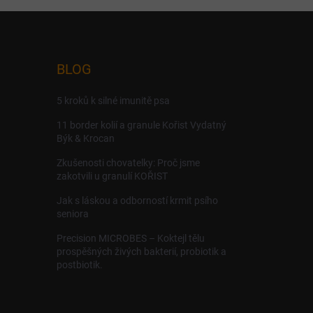
BLOG
5 kroků k silné imunitě psa
11 border kolií a granule Kořist Vydatný
Býk & Krocan
Zkušenosti chovatelky: Proč jsme
zakotvili u granulí KOŘIST
Jak s láskou a odborností krmit psího
seniora
Precision MICROBES – Koktejl tělu
prospěšných živých bakterií, probiotik a
postbiotik.