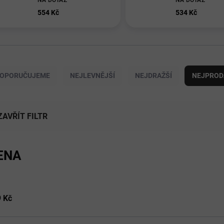
NA DOTAZ
NA DOTAZ
554 Kč
534 Kč
OPORUČUJEME
NEJLEVNĚJŠÍ
NEJDRAŽŠÍ
NEJPROD
ZAVŘÍT FILTR
ENA
9
Kč