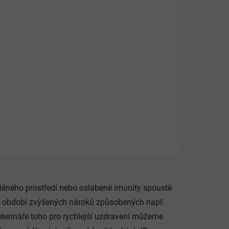
ištěného prostředí nebo oslabené imunity spoustě
ě v období zvýšených nároků způsobených např.
eterináře toho pro rychlejší uzdravení můžeme