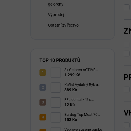
geloreny
Výprodej
Ostatní zvířectvo
Z
TOP 10 PRODUKTŮ
3x Geloren ACTIVE
pomeranč 400g (3x90
1 299 Kč
P
tbl)
Kořist Vydatný Býk a
Krocan pro aktivní psy
389 Kč
32/18
FFL dental kříž s
eukalyptem 1 ks
12 Kč
V
Bardog Top Meat 70
granule lisované za
153 Kč
studena 28/16
Vepřové sušené ouško