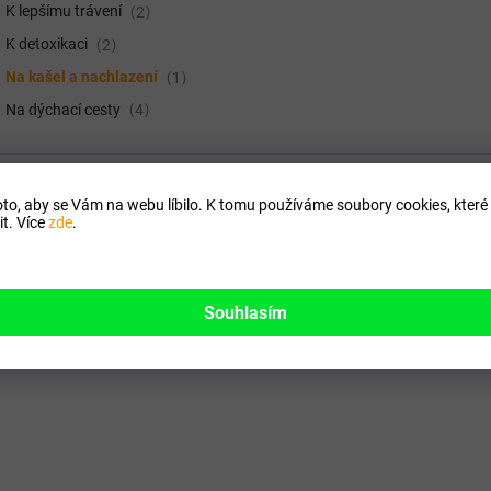
K lepšímu trávení
2
K detoxikaci
2
Na kašel a nachlazení
1
Na dýchací cesty
4
Položek k zobrazení:
to, aby se Vám na webu líbilo. K tomu používáme soubory cookies, které 
VYMAZAT FILTRY
t. Více
zde
.
KCE
Souhlasím
ÝRAZNÁ SLEVA!