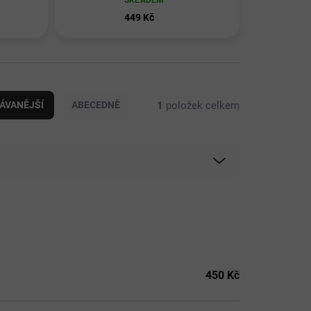
SKLADEM
449 Kč
1
položek celkem
ÁVANĚJŠÍ
ABECEDNĚ
450
Kč