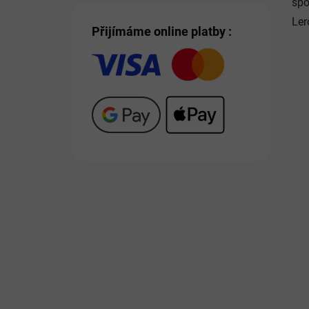
spo
Ler
Přijímáme online platby :