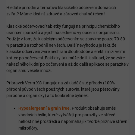
Hledáte přírodní alternativu klasického odčervení domácích
zvířat? Máme ideální, zdravé a zároveň chutné řešení!
Klasické odčervovací tabletky fungují na principu chemického
usmrcení parazitů a jejich následného vyloučení z organismu.
Potíž je v tom, že klasickým odčervením se zbavíme pouze 70-80
% parazitů a rozhodně ne všech. Další nevýhodou je fakt, že
klasické odčervení zvíře nechrání dlouhodobě a efekt zmizí velmi
krátce po odčervení. Fakticky tak může dojít k situaci, že se zvíře
nakazí několik dní po odčervení a až do další aplikace se parazité v
organismu vesele množí.
Přípravek Verm-X® funguje na základě čisté přírody (100%
přírodní původ všech použitých surovin, které jsou pěstovány
přírodně a organicky) a to konkrétně bylinek.
Hypoalergenní a grain free
. Produkt obsahuje směs
vhodných bylin, které vytvářejí pro parazity ve střevě
nehostinné prostředí a napomáhají k tvorbě příznivé střevní
mikroflóry.