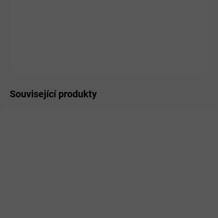
MOŽNOSTI DORUČENÍ
−
+
Přidat do košíku
ZEPTAT SE
HLÍDAT
Související produkty
DOPORUČUJEME
ZDARMA
SKLADEM
SKLADEM
Kořist Vydatný Býk a
Bodreek Rovina se