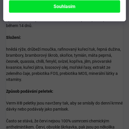
Štěňatům ve věku 3 - 6 měsíců podávejte poloviční dávku. Dávka
Souhlasím
pro dospělého jedince může být podávána až od věku 6 měsíců.
100g balení vydrží pro 1 malého psa 1 měsíc. Při okolnostech
vyžadujících dvojnásobnou dávku, může být bezpečně podávána
během 14 dnů.
Složení:
hnědá rýže, drůbeží moučka, rafinovaný kuřecí tuk, řepná dužina,
brambory, bramborový škrob, skořice, tymián, máta peprná,
česnek, quassia, chilli, fenykl, svízel, kopřiva, jilm, pivovarské
kvasnice, kuřecí játra, lososový olej, mořské řasy, extrakt ze
zeleného čaje, prebiotika FOS, prebiotika MOS, minerální látky a
vitamíny.
Způsob podávání peletek:
Verm-X® peletky jsou navrženy tak, aby se smísily do denní krmné
dávky nebo podávaly jako pamlsek.
Často se stává, že červi nejsou 100% usmrceni chemickým
anthelmintikem. Červi, obvykle škrkavka, pak jsou po několika