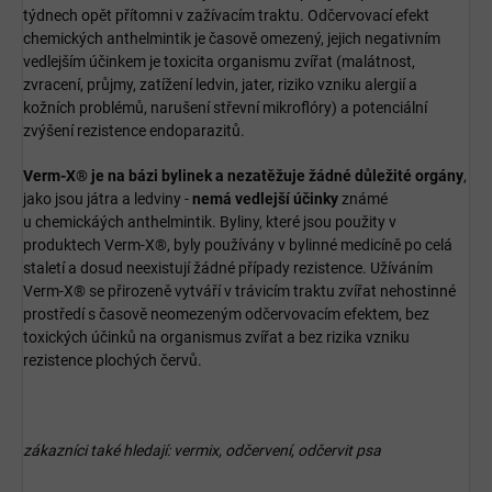
týdnech opět přítomni v zažívacím traktu. Odčervovací efekt
chemických anthelmintik je časově omezený, jejich negativním
vedlejším účinkem je toxicita organismu zvířat (malátnost,
zvracení, průjmy, zatížení ledvin, jater, riziko vzniku alergií a
kožních problémů, narušení střevní mikroflóry) a potenciální
zvýšení rezistence endoparazitů.
Verm-X® je na bázi bylinek a nezatěžuje žádné důležité orgány
,
jako jsou játra a ledviny -
nemá vedlejší účinky
známé
u
chemickáých anthelmintik. Byliny, které jsou použity v
produktech Verm-X®, byly používány v bylinné medicíně po celá
staletí a dosud neexistují žádné případy rezistence. Užíváním
Verm-X® se přirozeně vytváří v trávicím traktu zvířat nehostinné
prostředí s časově neomezeným odčervovacím efektem, bez
toxických účinků na organismus zvířat a bez rizika vzniku
rezistence plochých červů.
zákazníci také hledají: vermix, odčervení, odčervit psa