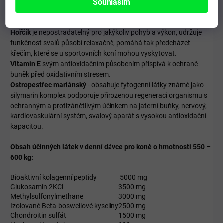
tkáně, kolagenu a glukosaminů kloubních chrupavek.
Souhlasím
Vitamin C
přispívá k tvorbě kolagenu, ochraně buněk před
oxidativním stresem, k regeneraci redukované formy vitaminu E.
Hořčík
je nepostradatelný pro jakýkoliv pohyb a výkon, udržuje
funkčnost svalů působí relaxačně, pomáhá tak předcházet
křečím, které se u sportovních koní mohou vyskytovat.
Vitamin E
svým antioxidačním působením přispívá k ochraně
buněk před oxidativním stresem.
Ostropestřec mariánský
- obsahuje fytogenní látky známé jako
silymarin komplex podporuje přirozenou regeneraci organismu s
ochranným a protizánětlivým účinkem na jaterní buňky, nervový,
kardiovaskulární systém, svalový aparát s vysokou antioxidační
kapacitou.
Obsah účinných látek v denní dávce pro koně o hmotnosti 550 –
600 kg:
Bioaktivní kolagenní peptidy
5000 mg
Glukosamin 2KCl
3500 mg
Methylsulfonylmethane
3000 mg
Izolované Beta-boswellové kyseliny
2500 mg
Chondroitin sulfát
1500 mg