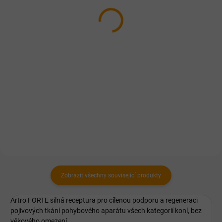
Do košíku
Detail
Certifikovaný Kelp z Francie pro
Laminitic je granulovaná bylinná
podporu imunity, metabolismu i
směs, určená pro koně s akutním
výkonu koní.
stádiem schvácení, i koní ke
schvácení predisponovaným.
Zobrazit všechny související produkty
Artro FORTE silná receptura pro cílenou podporu a regeneraci
pojivových tkání pohybového aparátu všech kategorií koní, bez
věkového omezení.