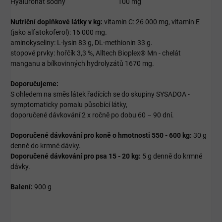
Hyaluronát sodný
100 mg
Nutriční doplňkové látky v kg:
vitamin C: 26 000 mg, vitamin E
(jako alfatokoferol): 16 000 mg.
aminokyseliny: L-lysin 83 g, DL-methionin 33 g.
stopové prvky: hořčík 3,3 %, Alltech Bioplex® Mn - chelát
manganu a bílkovinných hydrolyzátů 1670 mg.
Doporučujeme:
S ohledem na směs látek řadících se do skupiny SYSADOA -
symptomaticky pomalu působící látky,
doporučené dávkování 2 x ročně po dobu 60 – 90 dní.
Doporučené dávkování pro koně o hmotnosti 550 - 600 kg:
30 g
denně do krmné dávky.
Doporučené dávkování pro psa 15 - 20 kg:
5 g denně do krmné
dávky.
Balení:
900 g