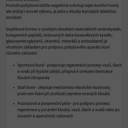
Protože pohybové obtíže negativně ovlivňují nejen komfort koně,
ale snižují i úroveň výkonu, je péče o klouby koní jejich důležitou
součástí.
Doplňkové krmivo s vysokým obsahem esenciálních aminokyselin,
kolagenních peptidů, izolovaných Beta-boswellových kyselin,
glykosaminoglykanů, vitaminů, minerálů a antioxidantů je
vhodným základem pro podporu pohybového aparátu koní
různého zařazení.
Sportovní koně - podporuje regenerační procesy vazů, šlach
a svalů při fyzické zátěži, přispívá k omezení destrukce
kloubní chrupavky
Staří koně - zlepšuje mechanicko-elastické vlastnosti,
prokrvení tkání při ztuhlosti zejména nosných kloubů
Poúrazová a pooperační péče - pro podporu procesu
regenerace u poranění kloubů, vazů, šlach a svalů nebo po
úrazech a operačních výkonech