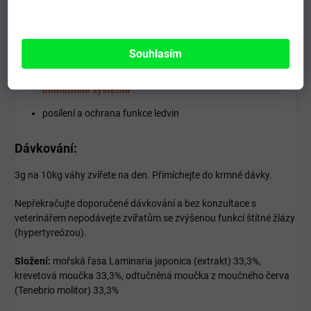
Použití:
snížení zubního plaku
a podpora správné funkce štítné
žlázy
Souhlasím
harmonizace trávicího traktu a
celkové posílení
imunitního systému
posílení a ochrana funkce ledvin
Dávkování:
3g na 10kg váhy zvířete na den. Přimíchejte do krmné dávky.
Nepřekračujte doporučené dávkování a bez konzultace s
veterinářem nepodávejte zvířatům se zvýšenou funkcí štítné žlázy
(hypertyreózou).
Složení:
mořská řasa Laminaria japonica (extrakt) 33,3%,
krevetová moučka 33,3%, odtučněná moučka z moučného červa
(Tenebrio molitor) 33,3%