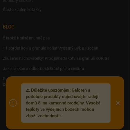
Soubory cookies
Často kladené otázky
BLOG
5 kroků k silné imunitě psa
11 border kolií a granule Kořist Vydatný Býk & Krocan
Zkušenosti chovatelky: Proč jsme zakotvili u granulí KOŘIST
Jak s láskou a odborností krmit psího seniora
Precision MICROBES – Koktejl tělu prospěšných živých bakterií,
probiotik a postbiotik.
⚠️ Důležité upozornění:
Geloren a
podobné produkty objednávejte raději
domů či na kamenné prodejny. Vysoké
teploty ve výdejních boxech mohou
Copyright 2026
Zoofix.cz
. Všechna práva vyhrazena.
Upravit nastavení
zboží znehodnotit.
cookies
Vytvořil Shoptet