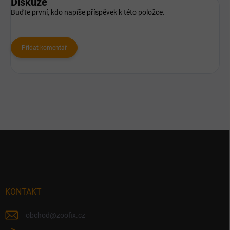
Diskuze
Buďte první, kdo napíše příspěvek k této položce.
Přidat komentář
Z
á
p
a
t
í
KONTAKT
obchod
@
zoofix.cz