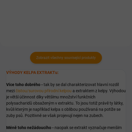
Zobrazit všechny související produkty
VÝHODY KELPA EXTRAKTu:
Více toho dobrého -
tak by se dal charakterizovat hlavní rozdíl
mezi
čistou/surovou přírodní kelpou
a extraktem z kelpy. Výhodou
je větší účinnost díky většímu množství funkčních
polysacharidů obsaženým v extraktu. To jsou totiž právě ty látky,
kvůli kterým je například kelpa s oblibou používaná na potíže se
zuby psů. Pozitivně se však projevují nejen na zubech.
Méně toho nežádoucího -
naopak se extrakt vyznačuje menším