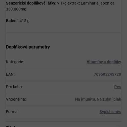
Senzorické doplňkové látky:
v 1kg extrakt Laminaria japonica
330.000mg
Balení:
415 g
Doplňkové parametry
Kategorie
:
Vitamíny a doplňky
EAN
:
769503245720
Pro koho
:
Pes
Vhodné na
:
Na imunitu
,
Na zubní plak
Forma
:
Sypká směs