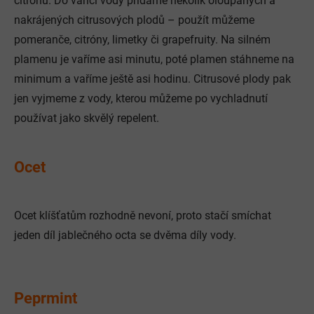
citrónů. Do vařící vody přidáme několik oloupaných a
nakrájených citrusových plodů – použít můžeme
pomeranče, citróny, limetky či grapefruity. Na silném
plamenu je vaříme asi minutu, poté plamen stáhneme na
minimum a vaříme ještě asi hodinu. Citrusové plody pak
jen vyjmeme z vody, kterou můžeme po vychladnutí
používat jako skvělý repelent.
Ocet
Ocet klíšťatům rozhodně nevoní, proto stačí smíchat
jeden díl jablečného octa se dvěma díly vody.
Peprmint