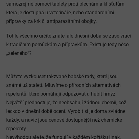
samozřejmě pomocí tablety proti blechám a klíšťatům,
která je dostupná u veterináře, nebo standardními
přípravky za krk či antiparazitními obojky.
Tohle všechno určitě znáte, ale dnešní doba se zase vrací
k tradičním pomůckám a přípravkům. Existuje tedy něco
„zeleného“?
Můžete vyzkoušet takzvané babské rady, které jsou
známé už staletí. Mluvíme o přírodních alternativách
repelentů, které pomáhají odpuzovat a hubit hmyz.
Největší předností je, že neobsahují žádnou chemii, což
leckdo v dnešní době ocení. Vyrobit si je doma zvládne
každý, a navíc jsou cenově dostupnější než chemické
repelenty.
Nevýhodou ale je, že fungují v každém kožíšku jinak,