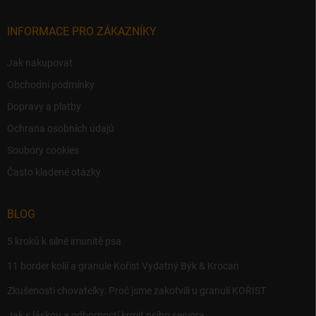
INFORMACE PRO ZÁKAZNÍKY
Jak nakupovat
Obchodní podmínky
Dopravy a platby
Ochrana osobních údajů
Soubory cookies
Často kladené otázky
BLOG
5 kroků k silné imunitě psa
11 border kolií a granule Kořist Vydatný Býk & Krocan
Zkušenosti chovatelky: Proč jsme zakotvili u granulí KOŘIST
Jak s láskou a odborností krmit psího seniora