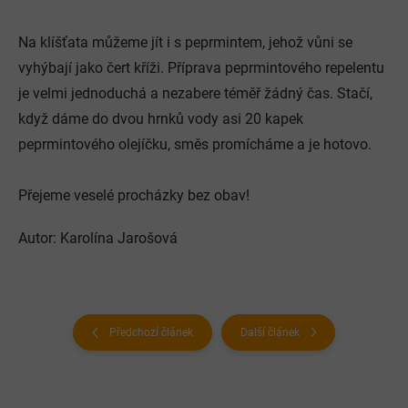
Na klíšťata můžeme jít i s peprmintem, jehož vůni se
vyhýbají jako čert kříži. Příprava peprmintového repelentu
je velmi jednoduchá a nezabere téměř žádný čas. Stačí,
když dáme do dvou hrnků vody asi 20 kapek
peprmintového olejíčku, směs promícháme a je hotovo.
Přejeme veselé procházky bez obav!
Autor:
Karolína Jarošová
Předchozí článek
Další článek