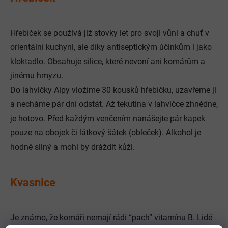
Hřebíček se používá již stovky let pro svoji vůni a chuť v
orientální kuchyni, ale díky antiseptickým účinkům i jako
kloktadlo. Obsahuje silice, které nevoní ani komárům a
jinému hmyzu.
Do lahvičky Alpy vložíme 30 kousků hřebíčku, uzavřeme ji
a necháme pár dní odstát. Až tekutina v lahvičce zhnědne,
je hotovo. Před každým venčením nanášejte pár kapek
pouze na obojek či látkový šátek (obleček). Alkohol je
hodně silný a mohl by dráždit kůži.
Kvasnice
Je známo, že komáři nemají rádi “pach” vitamínu B. Lidé