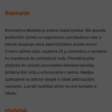
Rozmarýn
Rozmarýna lékařská je známá česká bylinka. Má spousty
pozitivních účinků na organismus, povzbudivou vůni, a
hlavně obsahuje silice, které klíšťatům prostě nevoní.
V hrnci vaříme vodu, vsypeme 25 g rozmarýnu a necháme
ho macerovat do vychladnutí vody. Přecedíme přes
plátýnko do vymyté uzavíratelné skleněné lahvičky,
přidáme lžíci octa a uchováváme v temnu. Nejlépe
aplikujeme na látkový obojek či šátek před každým
venčením. Lze též nastříkat přímo na srst končetin a
hřbetu.
Hřebíček