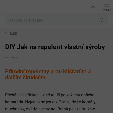
Přejít
na
obsah
Hledat
Blog
DIY Jak na repelent vlastní výroby
10.5.2018
Přírodní repelenty proti klíšťatům a
dalším škůdcům
Přichází čas škůdců, kteří touží po kožichu našeho
kamaráda. Nejedná se jen o klíšťata, jde i o komáry,
muchničky, ovády, blechy ad. Bránit pejska můžete