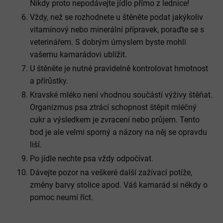
Nikdy proto nepodávejte jídlo přímo z lednice!
Vždy, než se rozhodnete u štěněte podat jakýkoliv
vitamínový nebo minerální přípravek, poraďte se s
veterinářem. S dobrým úmyslem byste mohli
vašemu kamarádovi ublížit.
U štěněte je nutné pravidelně kontrolovat hmotnost
a přírůstky.
Kravské mléko není vhodnou součástí výživy štěňat.
Organizmus psa ztrácí schopnost štěpit mléčný
cukr a výsledkem je zvracení nebo průjem. Tento
bod je ale velmi sporný a názory na něj se opravdu
liší.
Po jídle nechte psa vždy odpočívat.
Dávejte pozor na veškeré další zažívací potíže,
změny barvy stolice apod. Váš kamarád si někdy o
pomoc neumí říct.