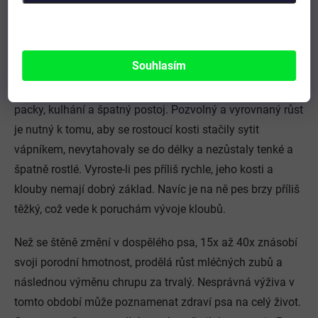
důsledkem nevhodné výživy, vede v období kolem 5. – 6.
měsíce věku k velké zátěži pohybového aparátu –
především kostí, vazů a šlach.
Souhlasím
Kromě dysplazie riskujeme u pejska prošláplé medvědí
packy, kulhání a špatný postoj. Pozvolný a vyrovnaný růst
je nutný k tomu, aby se rostoucí kosti stačily sytit
vápníkem, nevytahovaly se do délky a nezůstaly tenké a
špatně rostlé. Vyroste-li pes příliš rychle, jeho kosti a
klouby nemají dobrý základ. Navíc je na ně pes brzy příliš
těžký, což vede k poruchám vývoje kloubů.
Než se štěně změní v dospělého psa, 15x až 40x znásobí
svoji porodní hmotnost, prodělá růst mléčných zubů a
následnou výměnu chrupu za trvalý. Nesprávná výživa v
tomto období může poznamenat zdraví psa na celý život.