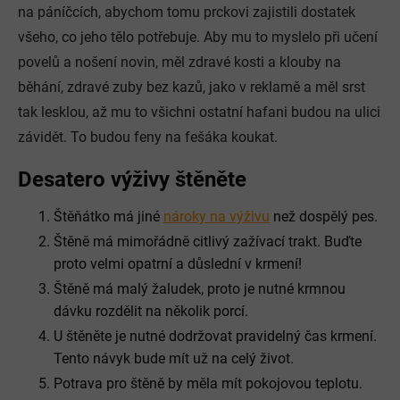
na páníčcích, abychom tomu prckovi zajistili dostatek
všeho, co jeho tělo potřebuje. Aby mu to myslelo při učení
povelů a nošení novin, měl zdravé kosti a klouby na
běhání, zdravé zuby bez kazů, jako v reklamě a měl srst
tak lesklou, až mu to všichni ostatní hafani budou na ulici
závidět. To budou feny na fešáka koukat.
Desatero výživy štěněte
Štěňátko má jiné
nároky na výživu
než dospělý pes.
Štěně má mimořádně citlivý zažívací trakt. Buďte
proto velmi opatrní a důslední v krmení!
Štěně má malý žaludek, proto je nutné krmnou
dávku rozdělit na několik porcí.
U štěněte je nutné dodržovat pravidelný čas krmení.
Tento návyk bude mít už na celý život.
Potrava pro štěně by měla mít pokojovou teplotu.