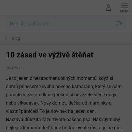
Přejít
na
obsah
Hledat
Blog
10 zásad ve výživě štěňat
25.4.2019
Je to jeden z nezapomenutelných momentů, když si
domů přineseme svého nového kamaráda, který se nám
pomalu vleze do dlaně (pokud si nevezete štěně dogy
nebo vlkodava). Nový domov, dečka od maminky a
vlastní páníček! To je novinek na jeden den.
Nastává důležitá fáze života našeho psa. Náš čtyřnohý
nejlepší kamarád teď bude hodně rychle růst a je na nás,