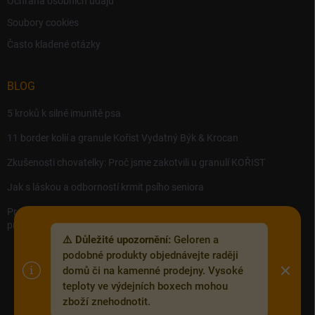
Ochrana osobních údajů
Soubory cookies
Často kladené otázky
BLOG
5 kroků k silné imunitě psa
11 border kolií a granule Kořist Vydatný Býk & Krocan
Zkušenosti chovatelky: Proč jsme zakotvili u granulí KOŘIST
Jak s láskou a odborností krmit psího seniora
Precision MICROBES – Koktejl tělu prospěšných živých bakterií,
probiotik a postbiotik.
⚠️ Důležité upozornění:
Geloren a
podobné produkty objednávejte raději
domů či na kamenné prodejny. Vysoké
teploty ve výdejních boxech mohou
Copyright 2026
Zoofix.cz
. Všechna práva vyhrazena.
Upravit nastavení
zboží znehodnotit.
cookies