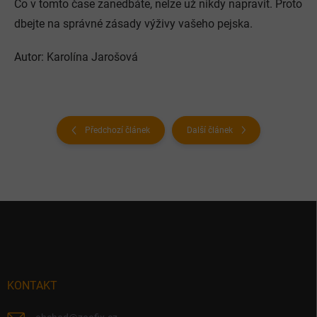
Co v tomto čase zanedbáte, nelze už nikdy napravit. Proto
dbejte na správné zásady výživy vašeho pejska.
Autor: Karolína Jarošová
Předchozí článek
Další článek
Z
á
p
a
t
í
KONTAKT